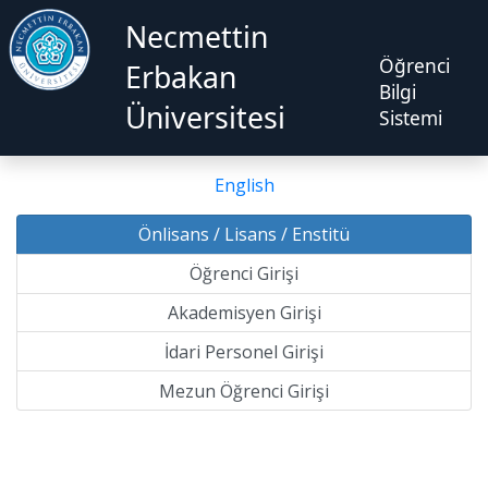
Necmettin
Öğrenci
Erbakan
Bilgi
Üniversitesi
Sistemi
English
Önlisans / Lisans / Enstitü
Öğrenci Girişi
Akademisyen Girişi
İdari Personel Girişi
Mezun Öğrenci Girişi